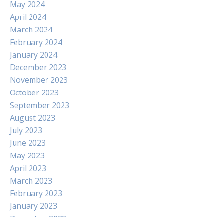
May 2024
April 2024
March 2024
February 2024
January 2024
December 2023
November 2023
October 2023
September 2023
August 2023
July 2023
June 2023
May 2023
April 2023
March 2023
February 2023
January 2023