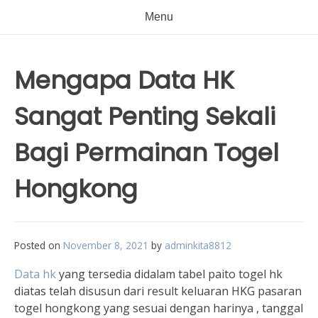
Menu
Mengapa Data HK
Sangat Penting Sekali
Bagi Permainan Togel
Hongkong
Posted on
November 8, 2021
by
adminkita8812
Data hk
yang tersedia didalam tabel paito togel hk
diatas telah disusun dari result keluaran HKG pasaran
togel hongkong yang sesuai dengan harinya , tanggal