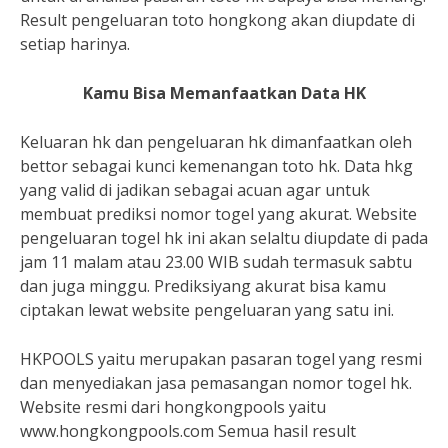
Result pengeluaran toto hongkong akan diupdate di
setiap harinya.
Kamu Bisa Memanfaatkan Data HK
Keluaran hk dan pengeluaran hk dimanfaatkan oleh
bettor sebagai kunci kemenangan toto hk. Data hkg
yang valid di jadikan sebagai acuan agar untuk
membuat prediksi nomor togel yang akurat. Website
pengeluaran togel hk ini akan selaltu diupdate di pada
jam 11 malam atau 23.00 WIB sudah termasuk sabtu
dan juga minggu. Prediksiyang akurat bisa kamu
ciptakan lewat website pengeluaran yang satu ini.
HKPOOLS yaitu merupakan pasaran togel yang resmi
dan menyediakan jasa pemasangan nomor togel hk.
Website resmi dari hongkongpools yaitu
www.hongkongpools.com Semua hasil result