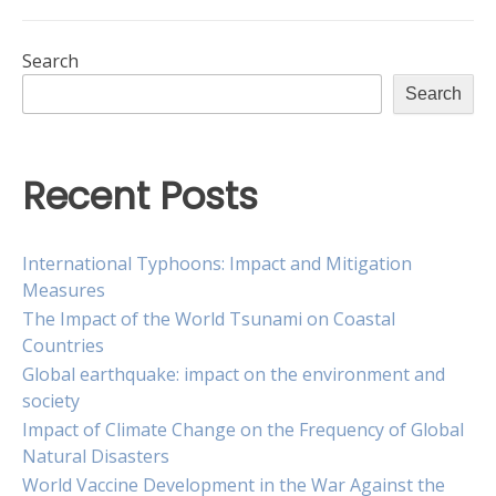
Search
Search
Recent Posts
International Typhoons: Impact and Mitigation
Measures
The Impact of the World Tsunami on Coastal
Countries
Global earthquake: impact on the environment and
society
Impact of Climate Change on the Frequency of Global
Natural Disasters
World Vaccine Development in the War Against the