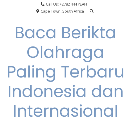
Skip
Call Us: +2782 444 YEAH
to
Cape Town, South Africa
content
Baca Berikta
Olahraga
Paling Terbaru
Indonesia dan
Internasional