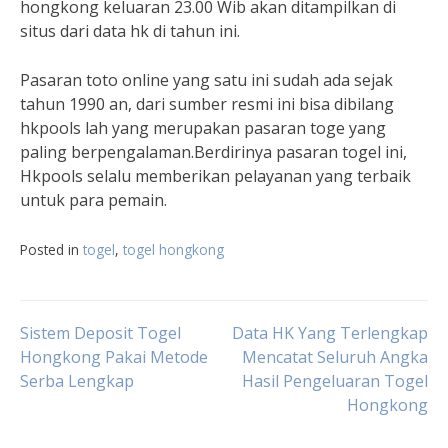
hongkong keluaran 23.00 Wib akan ditampilkan di
situs dari data hk di tahun ini.
Pasaran toto online yang satu ini sudah ada sejak
tahun 1990 an, dari sumber resmi ini bisa dibilang
hkpools lah yang merupakan pasaran toge yang
paling berpengalaman.Berdirinya pasaran togel ini,
Hkpools selalu memberikan pelayanan yang terbaik
untuk para pemain.
Posted in
togel
,
togel hongkong
Post
Sistem Deposit Togel
Data HK Yang Terlengkap
Hongkong Pakai Metode
Mencatat Seluruh Angka
Serba Lengkap
Hasil Pengeluaran Togel
navigation
Hongkong