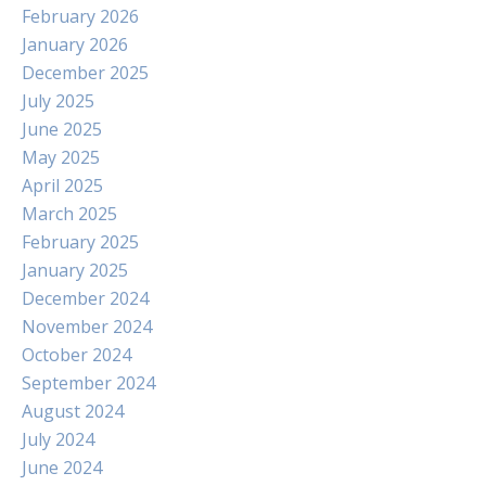
February 2026
January 2026
December 2025
July 2025
June 2025
May 2025
April 2025
March 2025
February 2025
January 2025
December 2024
November 2024
October 2024
September 2024
August 2024
July 2024
June 2024