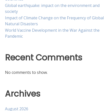
Global earthquake: impact on the environment and
society
Impact of Climate Change on the Frequency of Global
Natural Disasters
World Vaccine Development in the War Against the
Pandemic
Recent Comments
No comments to show.
Archives
August 2026