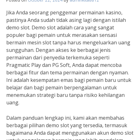
Jika Anda seorang penggemar permainan kasino,
pastinya Anda sudah tidak asing lagi dengan istilah
demo slot. Demo slot adalah cara yang sangat
populer bagi pemain untuk merasakan sensasi
bermain mesin slot tanpa harus mengeluarkan uang
sungguhan. Dengan akses ke berbagai jenis
permainan dari penyedia terkemuka seperti
Pragmatic Play dan PG Soft, Anda dapat mencoba
berbagai fitur dan tema permainan dengan nyaman.
Ini adalah kesempatan emas bagi pemain baru untuk
belajar dan bagi pemain berpengalaman untuk
menemukan strategi baru tanpa risiko kehilangan
uang.
Dalam panduan lengkap ini, kami akan membahas
berbagai pilihan demo slot yang tersedia, termasuk
bagaimana Anda dapat menggunakan akun demo slot