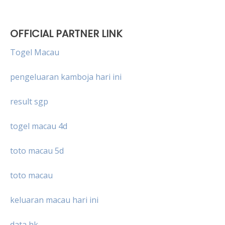
OFFICIAL PARTNER LINK
Togel Macau
pengeluaran kamboja hari ini
result sgp
togel macau 4d
toto macau 5d
toto macau
keluaran macau hari ini
data hk