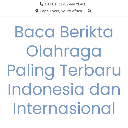
Skip
Call Us: +2782 444 YEAH
to
Cape Town, South Africa
content
Baca Berikta
Olahraga
Paling Terbaru
Indonesia dan
Internasional