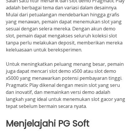
Salah satu fitur menarik dari slot demo Pragmatic Play
adalah berbagai tema dan variasi dalam desainnya.
Mulai dari petualangan mendebarkan hingga grafis
yang menawan, pemain dapat menemukan slot yang
sesuai dengan selera mereka. Dengan akun demo
slot, pemain dapat mengakses seluruh koleksi slot
tanpa perlu melakukan deposit, memberikan mereka
keleluasaan untuk bereksperimen.
Untuk meningkatkan peluang menang besar, pemain
juga dapat mencari slot demo x500 atau slot demo
x5000 yang menawarkan potensi pembayaran tinggi.
Pragmatic Play dikenal dengan mesin slot yang seru
dan inovatif, dan memainkan versi demo adalah
langkah yang ideal untuk menemukan slot gacor yang
tepat sebelum bermain secara nyata.
Menjelajahi PG Soft