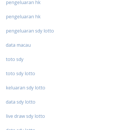
pengeluaran hk
pengeluaran hk
pengeluaran sdy lotto
data macau
toto sdy
toto sdy lotto
keluaran sdy lotto
data sdy lotto
live draw sdy lotto