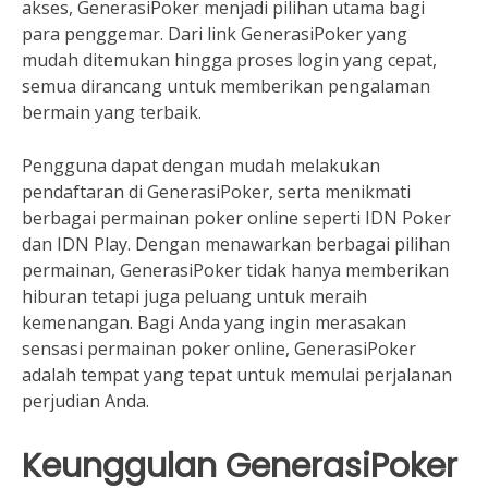
akses, GenerasiPoker menjadi pilihan utama bagi
para penggemar. Dari link GenerasiPoker yang
mudah ditemukan hingga proses login yang cepat,
semua dirancang untuk memberikan pengalaman
bermain yang terbaik.
Pengguna dapat dengan mudah melakukan
pendaftaran di GenerasiPoker, serta menikmati
berbagai permainan poker online seperti IDN Poker
dan IDN Play. Dengan menawarkan berbagai pilihan
permainan, GenerasiPoker tidak hanya memberikan
hiburan tetapi juga peluang untuk meraih
kemenangan. Bagi Anda yang ingin merasakan
sensasi permainan poker online, GenerasiPoker
adalah tempat yang tepat untuk memulai perjalanan
perjudian Anda.
Keunggulan GenerasiPoker