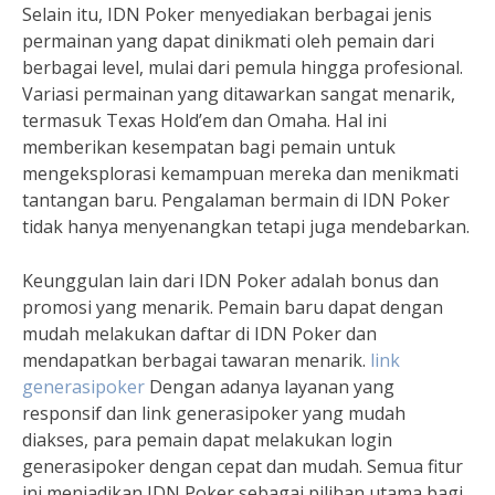
Selain itu, IDN Poker menyediakan berbagai jenis
permainan yang dapat dinikmati oleh pemain dari
berbagai level, mulai dari pemula hingga profesional.
Variasi permainan yang ditawarkan sangat menarik,
termasuk Texas Hold’em dan Omaha. Hal ini
memberikan kesempatan bagi pemain untuk
mengeksplorasi kemampuan mereka dan menikmati
tantangan baru. Pengalaman bermain di IDN Poker
tidak hanya menyenangkan tetapi juga mendebarkan.
Keunggulan lain dari IDN Poker adalah bonus dan
promosi yang menarik. Pemain baru dapat dengan
mudah melakukan daftar di IDN Poker dan
mendapatkan berbagai tawaran menarik.
link
generasipoker
Dengan adanya layanan yang
responsif dan link generasipoker yang mudah
diakses, para pemain dapat melakukan login
generasipoker dengan cepat dan mudah. Semua fitur
ini menjadikan IDN Poker sebagai pilihan utama bagi