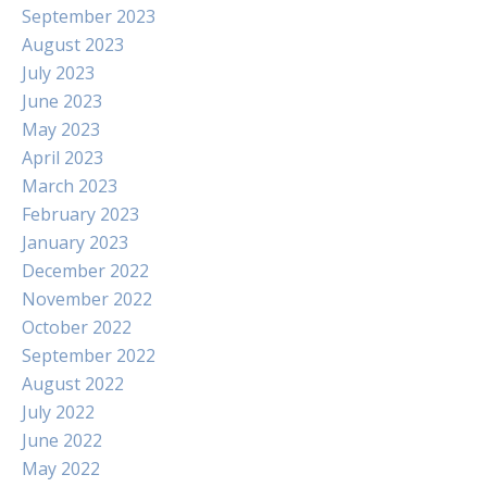
September 2023
August 2023
July 2023
June 2023
May 2023
April 2023
March 2023
February 2023
January 2023
December 2022
November 2022
October 2022
September 2022
August 2022
July 2022
June 2022
May 2022