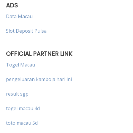
ADS
Data Macau
Slot Deposit Pulsa
OFFICIAL PARTNER LINK
Togel Macau
pengeluaran kamboja hari ini
result sgp
togel macau 4d
toto macau 5d