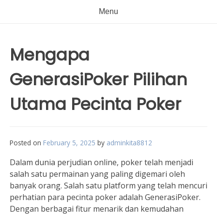
Menu
Mengapa
GenerasiPoker Pilihan
Utama Pecinta Poker
Posted on
February 5, 2025
by
adminkita8812
Dalam dunia perjudian online, poker telah menjadi
salah satu permainan yang paling digemari oleh
banyak orang. Salah satu platform yang telah mencuri
perhatian para pecinta poker adalah GenerasiPoker.
Dengan berbagai fitur menarik dan kemudahan