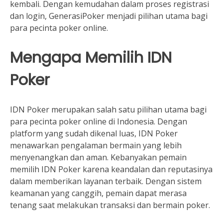
kembali. Dengan kemudahan dalam proses registrasi
dan login, GenerasiPoker menjadi pilihan utama bagi
para pecinta poker online.
Mengapa Memilih IDN
Poker
IDN Poker merupakan salah satu pilihan utama bagi
para pecinta poker online di Indonesia. Dengan
platform yang sudah dikenal luas, IDN Poker
menawarkan pengalaman bermain yang lebih
menyenangkan dan aman. Kebanyakan pemain
memilih IDN Poker karena keandalan dan reputasinya
dalam memberikan layanan terbaik. Dengan sistem
keamanan yang canggih, pemain dapat merasa
tenang saat melakukan transaksi dan bermain poker.