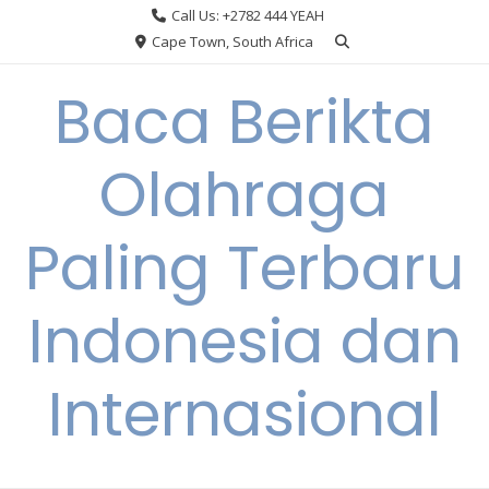
Skip
Call Us: +2782 444 YEAH
to
Cape Town, South Africa
content
Baca Berikta
Olahraga
Paling Terbaru
Indonesia dan
Internasional