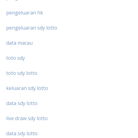
pengeluaran hk
pengeluaran sdy lotto
data macau
toto sdy
toto sdy lotto
keluaran sdy lotto
data sdy lotto
live draw sdy lotto
data sdy lotto