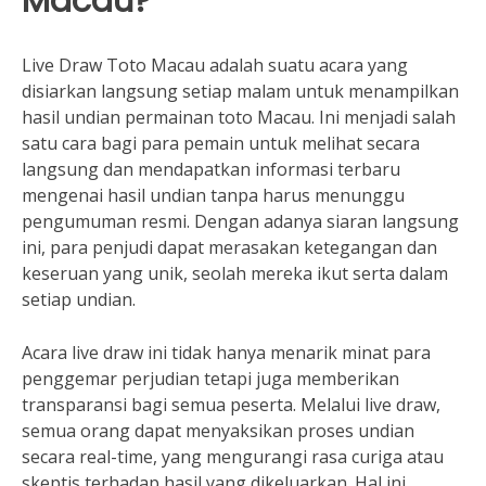
Macau?
Live Draw Toto Macau adalah suatu acara yang
disiarkan langsung setiap malam untuk menampilkan
hasil undian permainan toto Macau. Ini menjadi salah
satu cara bagi para pemain untuk melihat secara
langsung dan mendapatkan informasi terbaru
mengenai hasil undian tanpa harus menunggu
pengumuman resmi. Dengan adanya siaran langsung
ini, para penjudi dapat merasakan ketegangan dan
keseruan yang unik, seolah mereka ikut serta dalam
setiap undian.
Acara live draw ini tidak hanya menarik minat para
penggemar perjudian tetapi juga memberikan
transparansi bagi semua peserta. Melalui live draw,
semua orang dapat menyaksikan proses undian
secara real-time, yang mengurangi rasa curiga atau
skeptis terhadap hasil yang dikeluarkan. Hal ini