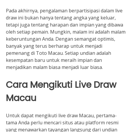
Pada akhirnya, pengalaman berpartisipasi dalam live
draw ini bukan hanya tentang angka yang keluar,
tetapi juga tentang harapan dan impian yang dibawa
oleh setiap pemain. Mungkin, malam ini adalah malam
keberuntungan Anda. Dengan semangat optimis,
banyak yang terus berharap untuk menjadi
pemenang di Toto Macau. Setiap undian adalah
kesempatan baru untuk meraih impian dan
menjadikan malam biasa menjadi luar biasa.
Cara Mengikuti Live Draw
Macau
Untuk dapat mengikuti live draw Macau, pertama-
tama Anda perlu mencari situs atau platform resmi
yang menawarkan tayangan langsung dari undian