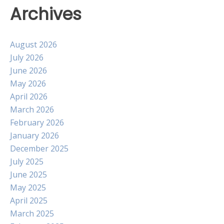
Archives
August 2026
July 2026
June 2026
May 2026
April 2026
March 2026
February 2026
January 2026
December 2025
July 2025
June 2025
May 2025
April 2025
March 2025