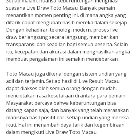
Setiap malam, nuansa keberuntungan menghiasi
suasana Live Draw Toto Macau. Banyak pemain
menantikan momen penting ini, di mana angka yang
ditarik dapat mengubah nasib mereka dalam sekejap.
Dengan kehadiran teknologi modern, proses live
draw berlangsung secara langsung, memberikan
transparansi dan keadilan bagi semua peserta. Selain
itu, kecepatan dan akurasi dalam menghasilkan angka
membuat pengalaman ini semakin mendebarkan.
Toto Macau juga dikenal dengan sistem undian yang
adil dan terjamin. Setiap hasil di Live Result Macau
dapat diakses oleh semua orang dengan mudah,
menciptakan rasa kesetaraan di antara para pemain.
Masyarakat percaya bahwa keberuntungan bisa
datang kapan saja, dan banyak yang telah merasakan
manisnya hasil positif dari setiap undian yang mereka
ikuti. Hal ini menambah daya tarik dan kegembiraan
dalam mengikuti Live Draw Toto Macau.