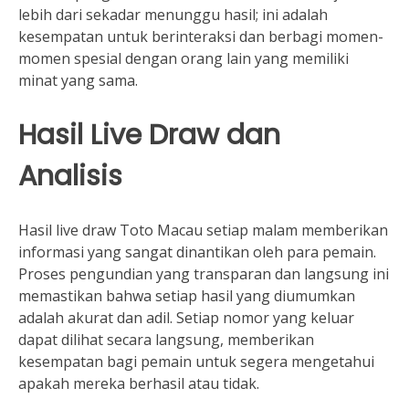
lebih dari sekadar menunggu hasil; ini adalah
kesempatan untuk berinteraksi dan berbagi momen-
momen spesial dengan orang lain yang memiliki
minat yang sama.
Hasil Live Draw dan
Analisis
Hasil live draw Toto Macau setiap malam memberikan
informasi yang sangat dinantikan oleh para pemain.
Proses pengundian yang transparan dan langsung ini
memastikan bahwa setiap hasil yang diumumkan
adalah akurat dan adil. Setiap nomor yang keluar
dapat dilihat secara langsung, memberikan
kesempatan bagi pemain untuk segera mengetahui
apakah mereka berhasil atau tidak.