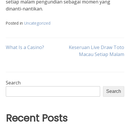
setiap malam pengundian sebagai momen yang
dinanti-nantikan.
Posted in
Uncategorized
Post
What Is a Casino?
Keseruan Live Draw Toto
Macau Setiap Malam
navigation
Search
Search
Recent Posts