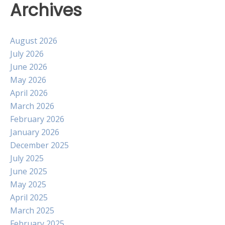
Archives
August 2026
July 2026
June 2026
May 2026
April 2026
March 2026
February 2026
January 2026
December 2025
July 2025
June 2025
May 2025
April 2025
March 2025
February 2025