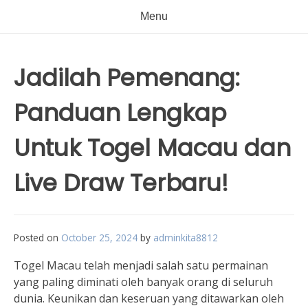
Menu
Jadilah Pemenang:
Panduan Lengkap
Untuk Togel Macau dan
Live Draw Terbaru!
Posted on
October 25, 2024
by
adminkita8812
Togel Macau telah menjadi salah satu permainan
yang paling diminati oleh banyak orang di seluruh
dunia. Keunikan dan keseruan yang ditawarkan oleh