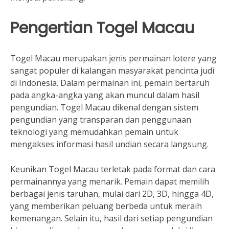
Pengertian Togel Macau
Togel Macau merupakan jenis permainan lotere yang
sangat populer di kalangan masyarakat pencinta judi
di Indonesia. Dalam permainan ini, pemain bertaruh
pada angka-angka yang akan muncul dalam hasil
pengundian. Togel Macau dikenal dengan sistem
pengundian yang transparan dan penggunaan
teknologi yang memudahkan pemain untuk
mengakses informasi hasil undian secara langsung.
Keunikan Togel Macau terletak pada format dan cara
permainannya yang menarik. Pemain dapat memilih
berbagai jenis taruhan, mulai dari 2D, 3D, hingga 4D,
yang memberikan peluang berbeda untuk meraih
kemenangan. Selain itu, hasil dari setiap pengundian