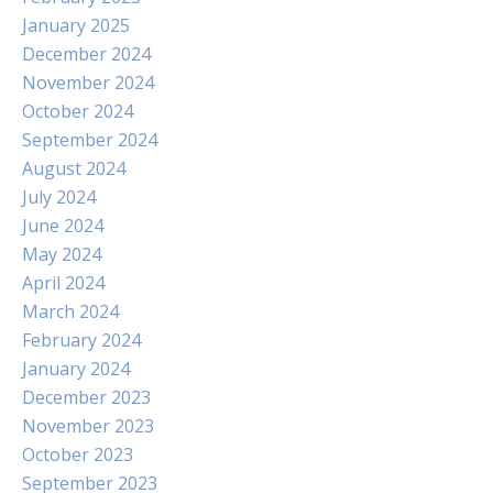
January 2025
December 2024
November 2024
October 2024
September 2024
August 2024
July 2024
June 2024
May 2024
April 2024
March 2024
February 2024
January 2024
December 2023
November 2023
October 2023
September 2023