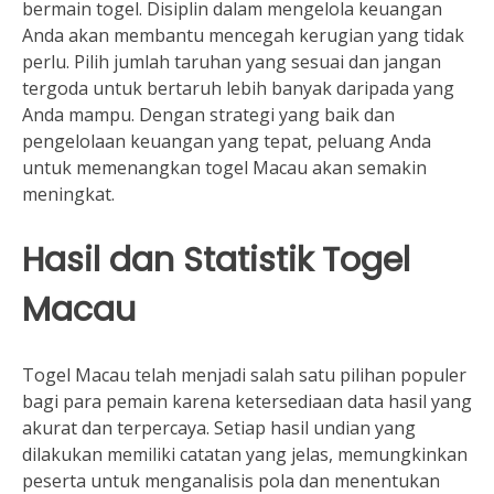
bermain togel. Disiplin dalam mengelola keuangan
Anda akan membantu mencegah kerugian yang tidak
perlu. Pilih jumlah taruhan yang sesuai dan jangan
tergoda untuk bertaruh lebih banyak daripada yang
Anda mampu. Dengan strategi yang baik dan
pengelolaan keuangan yang tepat, peluang Anda
untuk memenangkan togel Macau akan semakin
meningkat.
Hasil dan Statistik Togel
Macau
Togel Macau telah menjadi salah satu pilihan populer
bagi para pemain karena ketersediaan data hasil yang
akurat dan terpercaya. Setiap hasil undian yang
dilakukan memiliki catatan yang jelas, memungkinkan
peserta untuk menganalisis pola dan menentukan