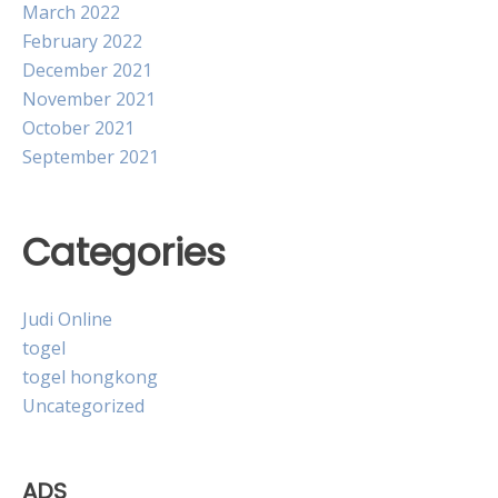
March 2022
February 2022
December 2021
November 2021
October 2021
September 2021
Categories
Judi Online
togel
togel hongkong
Uncategorized
ADS