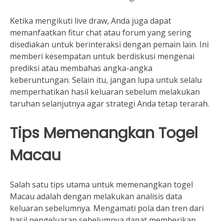
Ketika mengikuti live draw, Anda juga dapat
memanfaatkan fitur chat atau forum yang sering
disediakan untuk berinteraksi dengan pemain lain. Ini
memberi kesempatan untuk berdiskusi mengenai
prediksi atau membahas angka-angka
keberuntungan. Selain itu, jangan lupa untuk selalu
memperhatikan hasil keluaran sebelum melakukan
taruhan selanjutnya agar strategi Anda tetap terarah.
Tips Memenangkan Togel
Macau
Salah satu tips utama untuk memenangkan togel
Macau adalah dengan melakukan analisis data
keluaran sebelumnya. Mengamati pola dan tren dari
hasil pengeluaran sebelumnya dapat memberikan