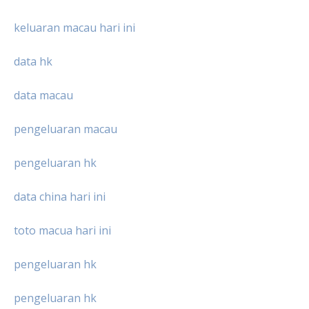
keluaran macau hari ini
data hk
data macau
pengeluaran macau
pengeluaran hk
data china hari ini
toto macua hari ini
pengeluaran hk
pengeluaran hk