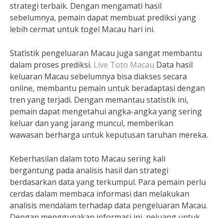
strategi terbaik. Dengan mengamati hasil
sebelumnya, pemain dapat membuat prediksi yang
lebih cermat untuk togel Macau hari ini.
Statistik pengeluaran Macau juga sangat membantu
dalam proses prediksi.
Live Toto Macau
Data hasil
keluaran Macau sebelumnya bisa diakses secara
online, membantu pemain untuk beradaptasi dengan
tren yang terjadi. Dengan memantau statistik ini,
pemain dapat mengetahui angka-angka yang sering
keluar dan yang jarang muncul, memberikan
wawasan berharga untuk keputusan taruhan mereka.
Keberhasilan dalam toto Macau sering kali
bergantung pada analisis hasil dan strategi
berdasarkan data yang terkumpul. Para pemain perlu
cerdas dalam membaca informasi dan melakukan
analisis mendalam terhadap data pengeluaran Macau.
Dengan menggunakan informasi ini, peluang untuk