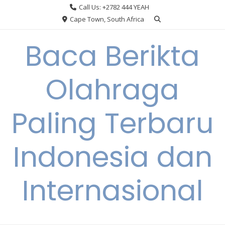
Skip
Call Us: +2782 444 YEAH
to
Cape Town, South Africa
content
Baca Berikta
Olahraga
Paling Terbaru
Indonesia dan
Internasional