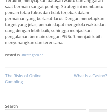
Terakhir, menyiapkan batasan waktu dan anggaran
saat bermain sangat penting. Strategi ini membantu
pemain tetap fokus dan tidak terjebak dalam
permainan yang berlarut-larut. Dengan menetapkan
target yang jelas, pemain dapat mengelola waktu dan
uang dengan lebih baik, sehingga menjadikan
pengalaman bermain dengan PG Soft menjadi lebih
menyenangkan dan terencana.
Posted in
Uncategorized
Post
The Risks of Online
What Is a Casino?
Gambling
navigation
Search