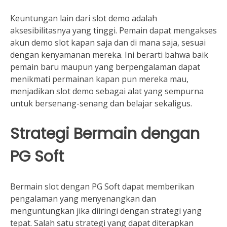
Keuntungan lain dari slot demo adalah
aksesibilitasnya yang tinggi. Pemain dapat mengakses
akun demo slot kapan saja dan di mana saja, sesuai
dengan kenyamanan mereka. Ini berarti bahwa baik
pemain baru maupun yang berpengalaman dapat
menikmati permainan kapan pun mereka mau,
menjadikan slot demo sebagai alat yang sempurna
untuk bersenang-senang dan belajar sekaligus.
Strategi Bermain dengan
PG Soft
Bermain slot dengan PG Soft dapat memberikan
pengalaman yang menyenangkan dan
menguntungkan jika diiringi dengan strategi yang
tepat. Salah satu strategi yang dapat diterapkan