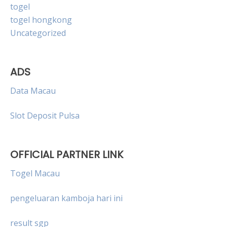
togel
togel hongkong
Uncategorized
ADS
Data Macau
Slot Deposit Pulsa
OFFICIAL PARTNER LINK
Togel Macau
pengeluaran kamboja hari ini
result sgp