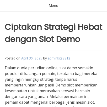
Menu
Ciptakan Strategi Hebat
dengan Slot Demo
Posted on
April 30, 2025
by
adminkita8812
Dalam dunia perjudian online, slot demo semakin
populer di kalangan pemain, terutama bagi mereka
yang ingin menguji strategi tanpa harus
mempertaruhkan uang asli. Demo slot memberikan
kesempatan untuk merasakan sensasi bermain
dengan cara yang aman. Melalui permainan ini,
pemain dapat mengenal berbagai jenis mesin slot,