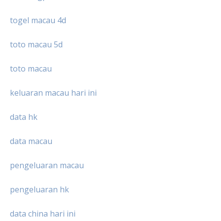
togel macau 4d
toto macau 5d
toto macau
keluaran macau hari ini
data hk
data macau
pengeluaran macau
pengeluaran hk
data china hari ini