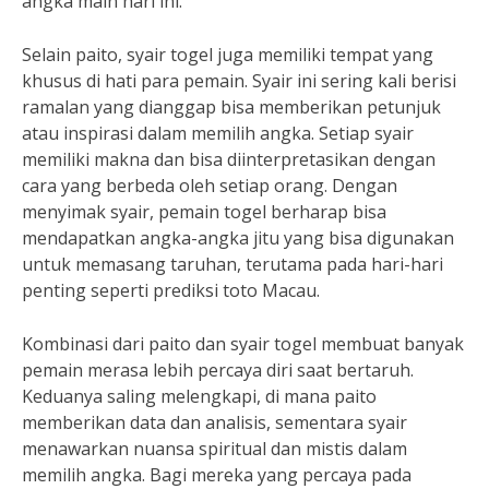
angka main hari ini.
Selain paito, syair togel juga memiliki tempat yang
khusus di hati para pemain. Syair ini sering kali berisi
ramalan yang dianggap bisa memberikan petunjuk
atau inspirasi dalam memilih angka. Setiap syair
memiliki makna dan bisa diinterpretasikan dengan
cara yang berbeda oleh setiap orang. Dengan
menyimak syair, pemain togel berharap bisa
mendapatkan angka-angka jitu yang bisa digunakan
untuk memasang taruhan, terutama pada hari-hari
penting seperti prediksi toto Macau.
Kombinasi dari paito dan syair togel membuat banyak
pemain merasa lebih percaya diri saat bertaruh.
Keduanya saling melengkapi, di mana paito
memberikan data dan analisis, sementara syair
menawarkan nuansa spiritual dan mistis dalam
memilih angka. Bagi mereka yang percaya pada