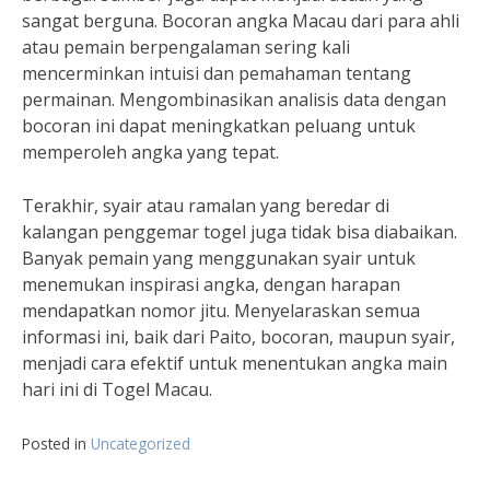
sangat berguna. Bocoran angka Macau dari para ahli
atau pemain berpengalaman sering kali
mencerminkan intuisi dan pemahaman tentang
permainan. Mengombinasikan analisis data dengan
bocoran ini dapat meningkatkan peluang untuk
memperoleh angka yang tepat.
Terakhir, syair atau ramalan yang beredar di
kalangan penggemar togel juga tidak bisa diabaikan.
Banyak pemain yang menggunakan syair untuk
menemukan inspirasi angka, dengan harapan
mendapatkan nomor jitu. Menyelaraskan semua
informasi ini, baik dari Paito, bocoran, maupun syair,
menjadi cara efektif untuk menentukan angka main
hari ini di Togel Macau.
Posted in
Uncategorized