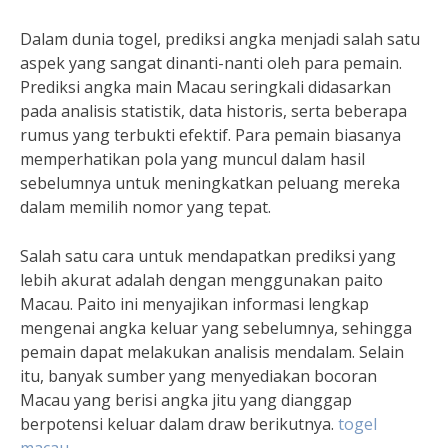
Dalam dunia togel, prediksi angka menjadi salah satu
aspek yang sangat dinanti-nanti oleh para pemain.
Prediksi angka main Macau seringkali didasarkan
pada analisis statistik, data historis, serta beberapa
rumus yang terbukti efektif. Para pemain biasanya
memperhatikan pola yang muncul dalam hasil
sebelumnya untuk meningkatkan peluang mereka
dalam memilih nomor yang tepat.
Salah satu cara untuk mendapatkan prediksi yang
lebih akurat adalah dengan menggunakan paito
Macau. Paito ini menyajikan informasi lengkap
mengenai angka keluar yang sebelumnya, sehingga
pemain dapat melakukan analisis mendalam. Selain
itu, banyak sumber yang menyediakan bocoran
Macau yang berisi angka jitu yang dianggap
berpotensi keluar dalam draw berikutnya.
togel