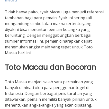
macau
Tidak hanya paito, syair Macau juga menjadi referensi
tambahan bagi para pemain. Syair ini seringkali
mengandung simbol atau makna tertentu yang
diyakini bisa menuntun pemain ke angka yang
beruntung. Dengan menggabungkan berbagai
sumber informasi ini, pemain diharapkan dapat
menemukan angka main yang tepat untuk Toto
Macau hari ini.
Toto Macau dan Bocoran
Toto Macau menjadi salah satu permainan yang
banyak diminati oleh para penggemar togel di
Indonesia. Dengan berbagai jenis taruhan yang
ditawarkan, pemain memiliki banyak pilihan untuk
menentukan angka-angka yang akan dipasang.