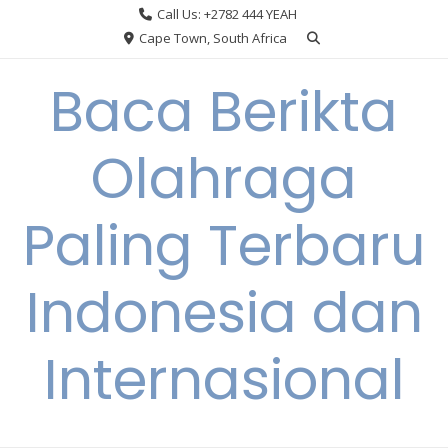
Skip
Call Us: +2782 444 YEAH
to
Cape Town, South Africa
content
Baca Berikta
Olahraga
Paling Terbaru
Indonesia dan
Internasional