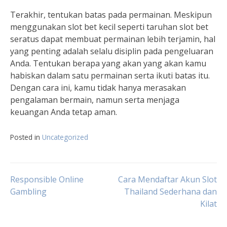
Terakhir, tentukan batas pada permainan. Meskipun
menggunakan slot bet kecil seperti taruhan slot bet
seratus dapat membuat permainan lebih terjamin, hal
yang penting adalah selalu disiplin pada pengeluaran
Anda. Tentukan berapa yang akan yang akan kamu
habiskan dalam satu permainan serta ikuti batas itu.
Dengan cara ini, kamu tidak hanya merasakan
pengalaman bermain, namun serta menjaga
keuangan Anda tetap aman.
Posted in
Uncategorized
Post
Responsible Online
Cara Mendaftar Akun Slot
Gambling
Thailand Sederhana dan
Kilat
navigation