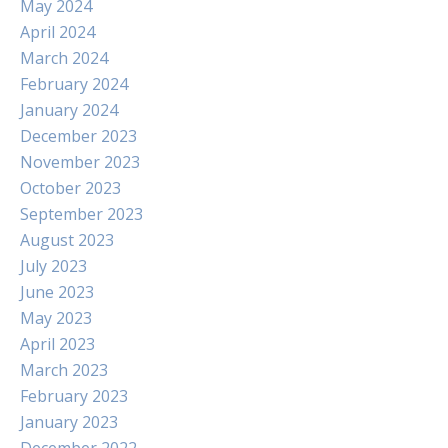
May 2024
April 2024
March 2024
February 2024
January 2024
December 2023
November 2023
October 2023
September 2023
August 2023
July 2023
June 2023
May 2023
April 2023
March 2023
February 2023
January 2023
December 2022