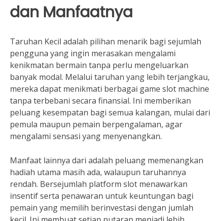
dan Manfaatnya
Taruhan Kecil adalah pilihan menarik bagi sejumlah
pengguna yang ingin merasakan mengalami
kenikmatan bermain tanpa perlu mengeluarkan
banyak modal. Melalui taruhan yang lebih terjangkau,
mereka dapat menikmati berbagai game slot machine
tanpa terbebani secara finansial. Ini memberikan
peluang kesempatan bagi semua kalangan, mulai dari
pemula maupun pemain berpengalaman, agar
mengalami sensasi yang menyenangkan.
Manfaat lainnya dari adalah peluang memenangkan
hadiah utama masih ada, walaupun taruhannya
rendah. Bersejumlah platform slot menawarkan
insentif serta penawaran untuk keuntungan bagi
pemain yang memilih berinvestasi dengan jumlah
kecil. Ini membuat setiap putaran menjadi lebih