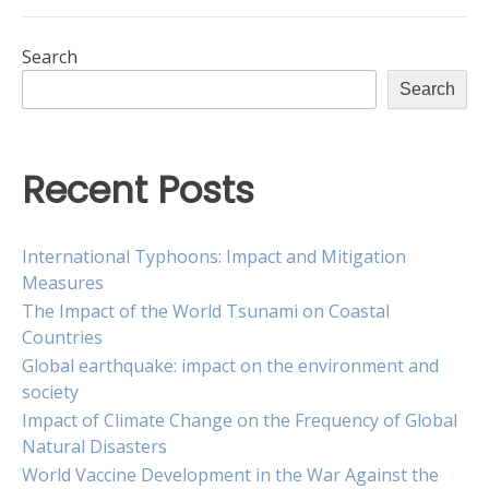
Search
Search
Recent Posts
International Typhoons: Impact and Mitigation
Measures
The Impact of the World Tsunami on Coastal
Countries
Global earthquake: impact on the environment and
society
Impact of Climate Change on the Frequency of Global
Natural Disasters
World Vaccine Development in the War Against the