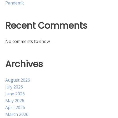
Pandemic
Recent Comments
No comments to show.
Archives
August 2026
July 2026
June 2026
May 2026
April 2026
March 2026