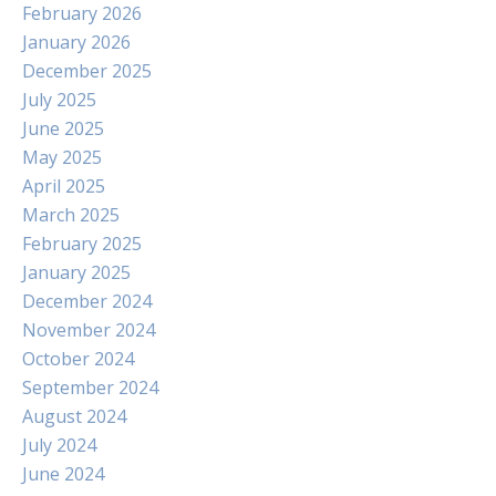
February 2026
January 2026
December 2025
July 2025
June 2025
May 2025
April 2025
March 2025
February 2025
January 2025
December 2024
November 2024
October 2024
September 2024
August 2024
July 2024
June 2024