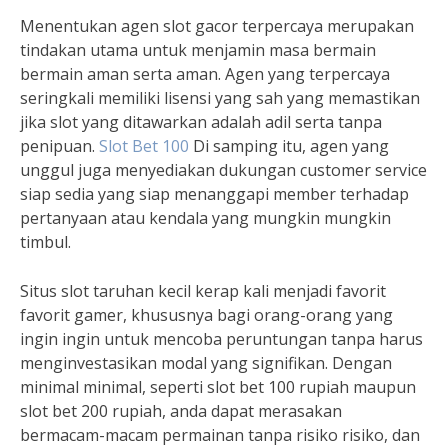
Menentukan agen slot gacor terpercaya merupakan
tindakan utama untuk menjamin masa bermain
bermain aman serta aman. Agen yang terpercaya
seringkali memiliki lisensi yang sah yang memastikan
jika slot yang ditawarkan adalah adil serta tanpa
penipuan.
Slot Bet 100
Di samping itu, agen yang
unggul juga menyediakan dukungan customer service
siap sedia yang siap menanggapi member terhadap
pertanyaan atau kendala yang mungkin mungkin
timbul.
Situs slot taruhan kecil kerap kali menjadi favorit
favorit gamer, khususnya bagi orang-orang yang
ingin ingin untuk mencoba peruntungan tanpa harus
menginvestasikan modal yang signifikan. Dengan
minimal minimal, seperti slot bet 100 rupiah maupun
slot bet 200 rupiah, anda dapat merasakan
bermacam-macam permainan tanpa risiko risiko, dan