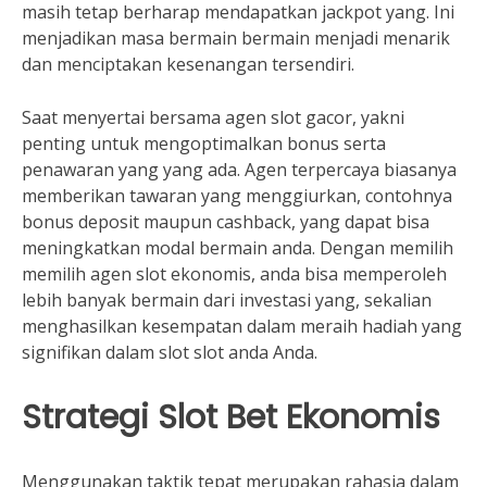
masih tetap berharap mendapatkan jackpot yang. Ini
menjadikan masa bermain bermain menjadi menarik
dan menciptakan kesenangan tersendiri.
Saat menyertai bersama agen slot gacor, yakni
penting untuk mengoptimalkan bonus serta
penawaran yang yang ada. Agen terpercaya biasanya
memberikan tawaran yang menggiurkan, contohnya
bonus deposit maupun cashback, yang dapat bisa
meningkatkan modal bermain anda. Dengan memilih
memilih agen slot ekonomis, anda bisa memperoleh
lebih banyak bermain dari investasi yang, sekalian
menghasilkan kesempatan dalam meraih hadiah yang
signifikan dalam slot slot anda Anda.
Strategi Slot Bet Ekonomis
Menggunakan taktik tepat merupakan rahasia dalam