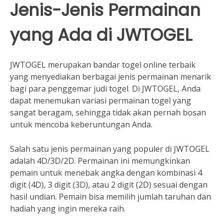
Jenis-Jenis Permainan
yang Ada di JWTOGEL
JWTOGEL merupakan bandar togel online terbaik
yang menyediakan berbagai jenis permainan menarik
bagi para penggemar judi togel. Di JWTOGEL, Anda
dapat menemukan variasi permainan togel yang
sangat beragam, sehingga tidak akan pernah bosan
untuk mencoba keberuntungan Anda.
Salah satu jenis permainan yang populer di JWTOGEL
adalah 4D/3D/2D. Permainan ini memungkinkan
pemain untuk menebak angka dengan kombinasi 4
digit (4D), 3 digit (3D), atau 2 digit (2D) sesuai dengan
hasil undian. Pemain bisa memilih jumlah taruhan dan
hadiah yang ingin mereka raih.