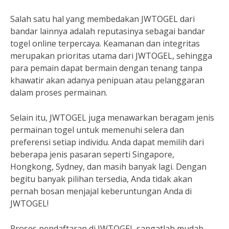
Salah satu hal yang membedakan JWTOGEL dari
bandar lainnya adalah reputasinya sebagai bandar
togel online terpercaya. Keamanan dan integritas
merupakan prioritas utama dari JWTOGEL, sehingga
para pemain dapat bermain dengan tenang tanpa
khawatir akan adanya penipuan atau pelanggaran
dalam proses permainan.
Selain itu, JWTOGEL juga menawarkan beragam jenis
permainan togel untuk memenuhi selera dan
preferensi setiap individu. Anda dapat memilih dari
beberapa jenis pasaran seperti Singapore,
Hongkong, Sydney, dan masih banyak lagi. Dengan
begitu banyak pilihan tersedia, Anda tidak akan
pernah bosan menjajal keberuntungan Anda di
JWTOGEL!
Proses pendaftaran di JWTOGEL sangatlah mudah