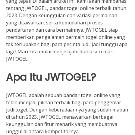
yang tepat! Di dalam artikel ini, kami akan membahas
tentang JWTOGEL, bandar togel online terbaik tahun
2023. Dengan keunggulan dan variasi permainan
yang ditawarkan, serta kemudahan proses
pendaftaran dan cara bermainnya, JWTOGEL siap
memberikan pengalaman bermain togel online yang
tak terlupakan bagi para pecinta judi. Jadi tunggu apa
lagi? Mari kita mulai menjelajahi dunia seru dari
JWTOGEL!
Apa Itu JWTOGEL?
JWTOGEL adalah sebuah bandar togel online yang
telah menjadi pilihan terbaik bagi para penggemar
judi togel. Dengan keberadaannya yang sudah mapan
di tahun 2023, JWTOGEL menawarkan berbagai
keunggulan dan fitur menarik yang membuatnya
unggul di antara kompetitornya.