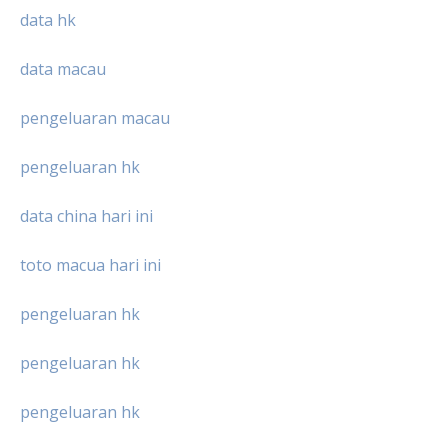
data hk
data macau
pengeluaran macau
pengeluaran hk
data china hari ini
toto macua hari ini
pengeluaran hk
pengeluaran hk
pengeluaran hk