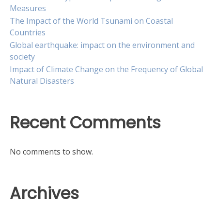
Measures
The Impact of the World Tsunami on Coastal
Countries
Global earthquake: impact on the environment and
society
Impact of Climate Change on the Frequency of Global
Natural Disasters
Recent Comments
No comments to show.
Archives