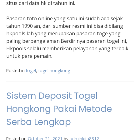
situs dari data hk di tahun ini.
Pasaran toto online yang satu ini sudah ada sejak
tahun 1990 an, dari sumber resmi ini bisa dibilang
hkpools lah yang merupakan pasaran toge yang
paling berpengalaman.Berdirinya pasaran togel ini,
Hkpools selalu memberikan pelayanan yang terbaik
untuk para pemain.
Posted in
togel
,
togel hongkong
Sistem Deposit Togel
Hongkong Pakai Metode
Serba Lengkap
Posted on
October 21, 2021
by
adminkita8812