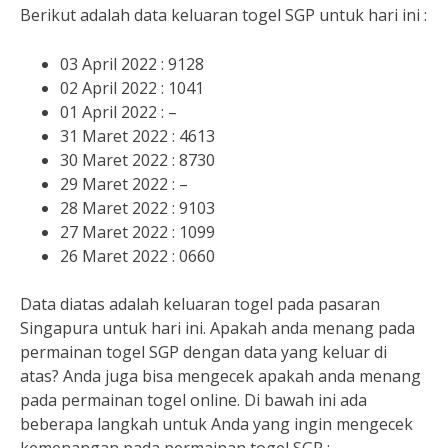
Berikut adalah data keluaran togel SGP untuk hari ini :
03 April 2022 : 9128
02 April 2022 : 1041
01 April 2022 : –
31 Maret 2022 : 4613
30 Maret 2022 : 8730
29 Maret 2022 : –
28 Maret 2022 : 9103
27 Maret 2022 : 1099
26 Maret 2022 : 0660
Data diatas adalah keluaran togel pada pasaran
Singapura untuk hari ini. Apakah anda menang pada
permainan togel SGP dengan data yang keluar di
atas? Anda juga bisa mengecek apakah anda menang
pada permainan togel online. Di bawah ini ada
beberapa langkah untuk Anda yang ingin mengecek
kemenangan pada permainan togel SGP :