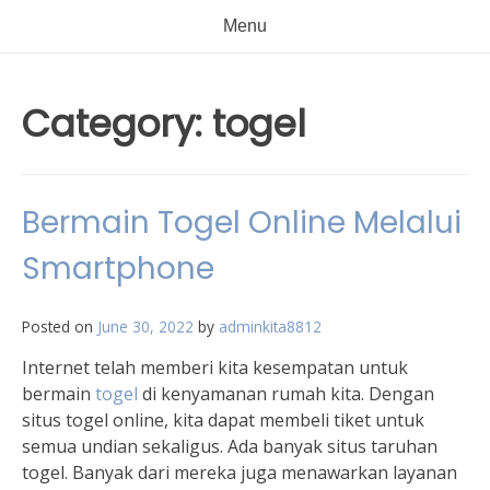
Menu
Category:
togel
Bermain Togel Online Melalui
Smartphone
Posted on
June 30, 2022
by
adminkita8812
Internet telah memberi kita kesempatan untuk
bermain
togel
di kenyamanan rumah kita. Dengan
situs togel online, kita dapat membeli tiket untuk
semua undian sekaligus. Ada banyak situs taruhan
togel. Banyak dari mereka juga menawarkan layanan