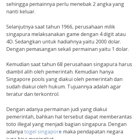
sehingga pemainnya perlu menebak 2 angka yang
nanti keluar.
Selanjutnya saat tahun 1966, perusahaan milik
singapura melaksanakan game dengan 4 digit atau
4D. Sedangkan untuk hadiahnya yaitu 2000 dolar.
Dengan pemasangan sekali permainan yaitu 1 dolar.
Kemudian saat tahun 68 perusahaan singapura harus
diambil alih oleh pemerintah. Kemudian hanya
Singapore pools yang diakui oleh pemerintah dan
sudah diakui oleh hukum. Tujuannya adalah agar
teratur dan terkontrol.
Dengan adanya permainan judi yang diakui
pemerintah, bahkan hal tersebut dapat memberantas
toto illegal yang menjadi bagian singapura. Dengan
adanya
togel singapor
e
maka pendapatan negara