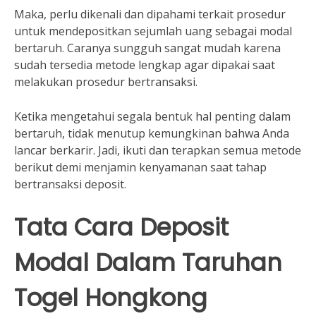
Maka, perlu dikenali dan dipahami terkait prosedur
untuk mendepositkan sejumlah uang sebagai modal
bertaruh. Caranya sungguh sangat mudah karena
sudah tersedia metode lengkap agar dipakai saat
melakukan prosedur bertransaksi.
Ketika mengetahui segala bentuk hal penting dalam
bertaruh, tidak menutup kemungkinan bahwa Anda
lancar berkarir. Jadi, ikuti dan terapkan semua metode
berikut demi menjamin kenyamanan saat tahap
bertransaksi deposit.
Tata Cara Deposit
Modal Dalam Taruhan
Togel Hongkong