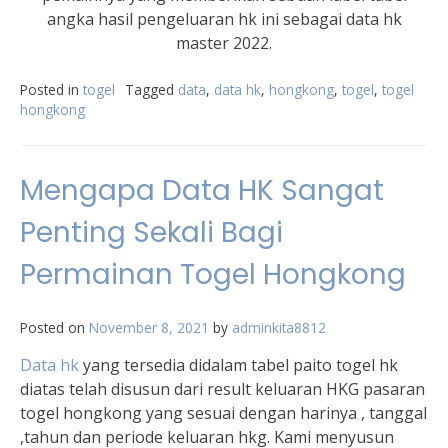
angka hasil pengeluaran hk ini sebagai data hk
master 2022.
Posted in
togel
Tagged
data
,
data hk
,
hongkong
,
togel
,
togel
hongkong
Mengapa Data HK Sangat
Penting Sekali Bagi
Permainan Togel Hongkong
Posted on
November 8, 2021
by
adminkita8812
Data hk
yang tersedia didalam tabel paito togel hk
diatas telah disusun dari result keluaran HKG pasaran
togel hongkong yang sesuai dengan harinya , tanggal
,tahun dan periode keluaran hkg. Kami menyusun