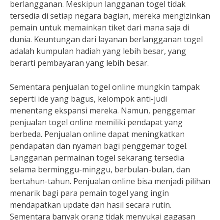
berlangganan. Meskipun langganan togel tidak
tersedia di setiap negara bagian, mereka mengizinkan
pemain untuk memainkan tiket dari mana saja di
dunia. Keuntungan dari layanan berlangganan togel
adalah kumpulan hadiah yang lebih besar, yang
berarti pembayaran yang lebih besar.
Sementara penjualan togel online mungkin tampak
seperti ide yang bagus, kelompok anti-judi
menentang ekspansi mereka. Namun, penggemar
penjualan togel online memiliki pendapat yang
berbeda. Penjualan online dapat meningkatkan
pendapatan dan nyaman bagi penggemar togel.
Langganan permainan togel sekarang tersedia
selama berminggu-minggu, berbulan-bulan, dan
bertahun-tahun. Penjualan online bisa menjadi pilihan
menarik bagi para pemain togel yang ingin
mendapatkan update dan hasil secara rutin.
Sementara banyak orang tidak menyukai gagasan