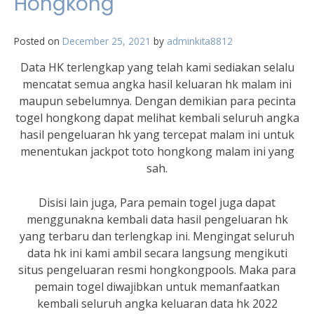
Hongkong
Posted on
December 25, 2021
by
adminkita8812
Data HK terlengkap yang telah kami sediakan selalu
mencatat semua angka hasil keluaran hk malam ini
maupun sebelumnya. Dengan demikian para pecinta
togel hongkong dapat melihat kembali seluruh angka
hasil pengeluaran hk yang tercepat malam ini untuk
menentukan jackpot toto hongkong malam ini yang
sah.
Disisi lain juga, Para pemain togel juga dapat
menggunakna kembali data hasil pengeluaran hk
yang terbaru dan terlengkap ini. Mengingat seluruh
data hk ini kami ambil secara langsung mengikuti
situs pengeluaran resmi hongkongpools. Maka para
pemain togel diwajibkan untuk memanfaatkan
kembali seluruh angka keluaran data hk 2022