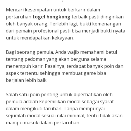
Mencari kesempatan untuk berkarir dalam
pertaruhan
togel hongkong
terbaik pasti diinginkan
oleh banyak orang. Terlebih lagi, bukti kemenangan
dari pemain profesional pasti bisa menjadi bukti nyata
untuk mendapatkan kekayaan.
Bagi seorang pemula, Anda wajib memahami betul
tentang pedoman yang akan berguna selama
menempuh karir. Pasalnya, terdapat banyak poin dan
aspek tertentu sehingga membuat game bisa
berjalan lebih baik.
Salah satu poin penting untuk diperhatikan oleh
pemula adalah kepemilikan modal sebagai syarat
dalam mengikuti taruhan. Tanpa mempunyai
sejumlah modal sesuai nilai minimal, tentu tidak akan
mampu masuk dalam pertaruhan.