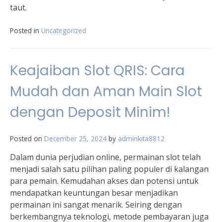
taut.
Posted in
Uncategorized
Keajaiban Slot QRIS: Cara
Mudah dan Aman Main Slot
dengan Deposit Minim!
Posted on
December 25, 2024
by
adminkita8812
Dalam dunia perjudian online, permainan slot telah
menjadi salah satu pilihan paling populer di kalangan
para pemain. Kemudahan akses dan potensi untuk
mendapatkan keuntungan besar menjadikan
permainan ini sangat menarik. Seiring dengan
berkembangnya teknologi, metode pembayaran juga