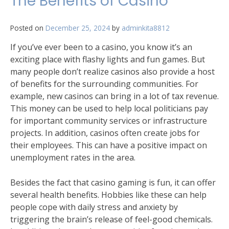
The Benefits of Casino
Posted on
December 25, 2024
by
adminkita8812
If you’ve ever been to a casino, you know it’s an
exciting place with flashy lights and fun games. But
many people don’t realize casinos also provide a host
of benefits for the surrounding communities. For
example, new casinos can bring in a lot of tax revenue.
This money can be used to help local politicians pay
for important community services or infrastructure
projects. In addition, casinos often create jobs for
their employees. This can have a positive impact on
unemployment rates in the area.
Besides the fact that casino gaming is fun, it can offer
several health benefits. Hobbies like these can help
people cope with daily stress and anxiety by
triggering the brain’s release of feel-good chemicals.