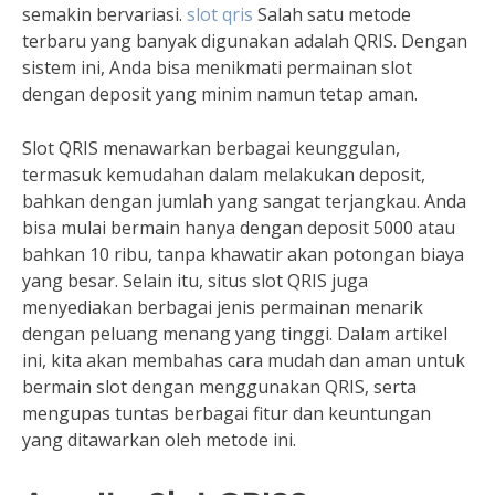
semakin bervariasi.
slot qris
Salah satu metode
terbaru yang banyak digunakan adalah QRIS. Dengan
sistem ini, Anda bisa menikmati permainan slot
dengan deposit yang minim namun tetap aman.
Slot QRIS menawarkan berbagai keunggulan,
termasuk kemudahan dalam melakukan deposit,
bahkan dengan jumlah yang sangat terjangkau. Anda
bisa mulai bermain hanya dengan deposit 5000 atau
bahkan 10 ribu, tanpa khawatir akan potongan biaya
yang besar. Selain itu, situs slot QRIS juga
menyediakan berbagai jenis permainan menarik
dengan peluang menang yang tinggi. Dalam artikel
ini, kita akan membahas cara mudah dan aman untuk
bermain slot dengan menggunakan QRIS, serta
mengupas tuntas berbagai fitur dan keuntungan
yang ditawarkan oleh metode ini.