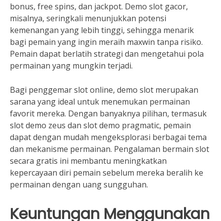
bonus, free spins, dan jackpot. Demo slot gacor,
misalnya, seringkali menunjukkan potensi
kemenangan yang lebih tinggi, sehingga menarik
bagi pemain yang ingin meraih maxwin tanpa risiko.
Pemain dapat berlatih strategi dan mengetahui pola
permainan yang mungkin terjadi.
Bagi penggemar slot online, demo slot merupakan
sarana yang ideal untuk menemukan permainan
favorit mereka. Dengan banyaknya pilihan, termasuk
slot demo zeus dan slot demo pragmatic, pemain
dapat dengan mudah mengeksplorasi berbagai tema
dan mekanisme permainan. Pengalaman bermain slot
secara gratis ini membantu meningkatkan
kepercayaan diri pemain sebelum mereka beralih ke
permainan dengan uang sungguhan.
Keuntungan Menggunakan