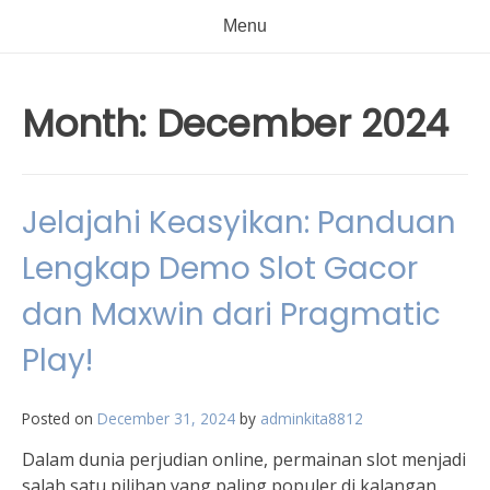
Menu
Month:
December 2024
Jelajahi Keasyikan: Panduan
Lengkap Demo Slot Gacor
dan Maxwin dari Pragmatic
Play!
Posted on
December 31, 2024
by
adminkita8812
Dalam dunia perjudian online, permainan slot menjadi
salah satu pilihan yang paling populer di kalangan