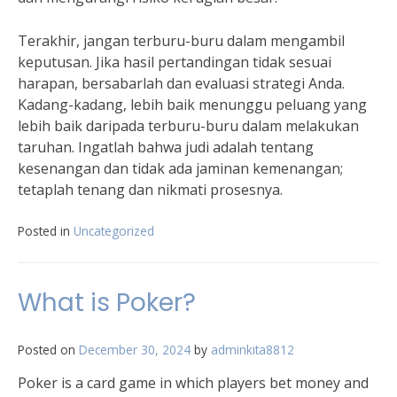
Terakhir, jangan terburu-buru dalam mengambil
keputusan. Jika hasil pertandingan tidak sesuai
harapan, bersabarlah dan evaluasi strategi Anda.
Kadang-kadang, lebih baik menunggu peluang yang
lebih baik daripada terburu-buru dalam melakukan
taruhan. Ingatlah bahwa judi adalah tentang
kesenangan dan tidak ada jaminan kemenangan;
tetaplah tenang dan nikmati prosesnya.
Posted in
Uncategorized
What is Poker?
Posted on
December 30, 2024
by
adminkita8812
Poker is a card game in which players bet money and