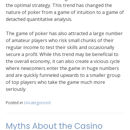
the optimal strategy. This trend has changed the
nature of poker from a game of intuition to a game of
detached quantitative analysis.
The game of poker has also attracted a large number
of amateur players who risk small chunks of their
regular income to test their skills and occasionally
secure a profit. While this trend may be beneficial to
the overall economy, it can also create a vicious cycle
where newcomers enter the game in huge numbers
and are quickly funneled upwards to a smaller group
of top players who take the game much more
seriously.
Posted in
Uncategorized
Myths About the Casino