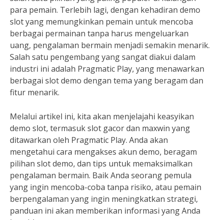
para pemain. Terlebih lagi, dengan kehadiran demo
slot yang memungkinkan pemain untuk mencoba
berbagai permainan tanpa harus mengeluarkan
uang, pengalaman bermain menjadi semakin menarik.
Salah satu pengembang yang sangat diakui dalam
industri ini adalah Pragmatic Play, yang menawarkan
berbagai slot demo dengan tema yang beragam dan
fitur menarik.
Melalui artikel ini, kita akan menjelajahi keasyikan
demo slot, termasuk slot gacor dan maxwin yang
ditawarkan oleh Pragmatic Play. Anda akan
mengetahui cara mengakses akun demo, beragam
pilihan slot demo, dan tips untuk memaksimalkan
pengalaman bermain. Baik Anda seorang pemula
yang ingin mencoba-coba tanpa risiko, atau pemain
berpengalaman yang ingin meningkatkan strategi,
panduan ini akan memberikan informasi yang Anda