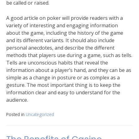
be called or raised.
A good article on poker will provide readers with a
variety of interesting and engaging information
about the game, including the history of the game
and its different variants. It should also include
personal anecdotes, and describe the different
methods that players use during a game, such as tells.
Tells are unconscious habits that reveal the
information about a player’s hand, and they can be as
simple as a change in posture or as complex as a
gesture. The most important thing is to keep the
information clear and easy to understand for the
audience.
Posted in
Uncategorized