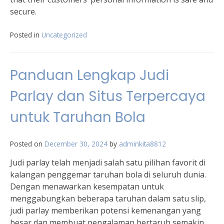
secure.
Posted in
Uncategorized
Panduan Lengkap Judi
Parlay dan Situs Terpercaya
untuk Taruhan Bola
Posted on
December 30, 2024
by
adminkita8812
Judi parlay telah menjadi salah satu pilihan favorit di
kalangan penggemar taruhan bola di seluruh dunia.
Dengan menawarkan kesempatan untuk
menggabungkan beberapa taruhan dalam satu slip,
judi parlay memberikan potensi kemenangan yang
besar dan membuat pengalaman bertaruh semakin