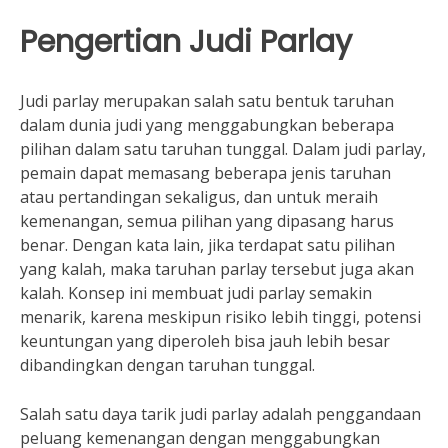
Pengertian Judi Parlay
Judi parlay merupakan salah satu bentuk taruhan
dalam dunia judi yang menggabungkan beberapa
pilihan dalam satu taruhan tunggal. Dalam judi parlay,
pemain dapat memasang beberapa jenis taruhan
atau pertandingan sekaligus, dan untuk meraih
kemenangan, semua pilihan yang dipasang harus
benar. Dengan kata lain, jika terdapat satu pilihan
yang kalah, maka taruhan parlay tersebut juga akan
kalah. Konsep ini membuat judi parlay semakin
menarik, karena meskipun risiko lebih tinggi, potensi
keuntungan yang diperoleh bisa jauh lebih besar
dibandingkan dengan taruhan tunggal.
Salah satu daya tarik judi parlay adalah penggandaan
peluang kemenangan dengan menggabungkan