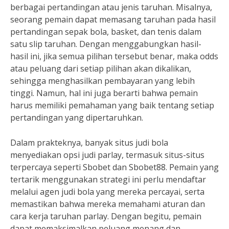
berbagai pertandingan atau jenis taruhan. Misalnya,
seorang pemain dapat memasang taruhan pada hasil
pertandingan sepak bola, basket, dan tenis dalam
satu slip taruhan. Dengan menggabungkan hasil-
hasil ini, jika semua pilihan tersebut benar, maka odds
atau peluang dari setiap pilihan akan dikalikan,
sehingga menghasilkan pembayaran yang lebih
tinggi. Namun, hal ini juga berarti bahwa pemain
harus memiliki pemahaman yang baik tentang setiap
pertandingan yang dipertaruhkan.
Dalam prakteknya, banyak situs judi bola
menyediakan opsi judi parlay, termasuk situs-situs
terpercaya seperti Sbobet dan Sbobet88. Pemain yang
tertarik menggunakan strategi ini perlu mendaftar
melalui agen judi bola yang mereka percayai, serta
memastikan bahwa mereka memahami aturan dan
cara kerja taruhan parlay. Dengan begitu, pemain
dapat memaksimalkan peluang menang dan