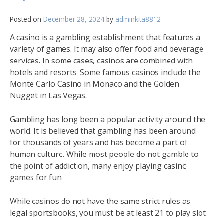
Posted on
December 28, 2024
by
adminkita8812
A casino is a gambling establishment that features a
variety of games. It may also offer food and beverage
services. In some cases, casinos are combined with
hotels and resorts. Some famous casinos include the
Monte Carlo Casino in Monaco and the Golden
Nugget in Las Vegas.
Gambling has long been a popular activity around the
world. It is believed that gambling has been around
for thousands of years and has become a part of
human culture. While most people do not gamble to
the point of addiction, many enjoy playing casino
games for fun.
While casinos do not have the same strict rules as
legal sportsbooks, you must be at least 21 to play slot