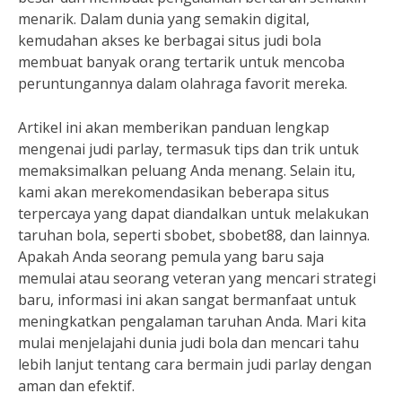
menarik. Dalam dunia yang semakin digital,
kemudahan akses ke berbagai situs judi bola
membuat banyak orang tertarik untuk mencoba
peruntungannya dalam olahraga favorit mereka.
Artikel ini akan memberikan panduan lengkap
mengenai judi parlay, termasuk tips dan trik untuk
memaksimalkan peluang Anda menang. Selain itu,
kami akan merekomendasikan beberapa situs
terpercaya yang dapat diandalkan untuk melakukan
taruhan bola, seperti sbobet, sbobet88, dan lainnya.
Apakah Anda seorang pemula yang baru saja
memulai atau seorang veteran yang mencari strategi
baru, informasi ini akan sangat bermanfaat untuk
meningkatkan pengalaman taruhan Anda. Mari kita
mulai menjelajahi dunia judi bola dan mencari tahu
lebih lanjut tentang cara bermain judi parlay dengan
aman dan efektif.