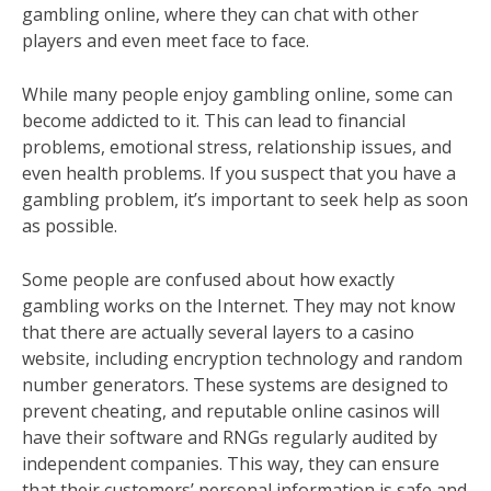
gambling online, where they can chat with other
players and even meet face to face.
While many people enjoy gambling online, some can
become addicted to it. This can lead to financial
problems, emotional stress, relationship issues, and
even health problems. If you suspect that you have a
gambling problem, it’s important to seek help as soon
as possible.
Some people are confused about how exactly
gambling works on the Internet. They may not know
that there are actually several layers to a casino
website, including encryption technology and random
number generators. These systems are designed to
prevent cheating, and reputable online casinos will
have their software and RNGs regularly audited by
independent companies. This way, they can ensure
that their customers’ personal information is safe and